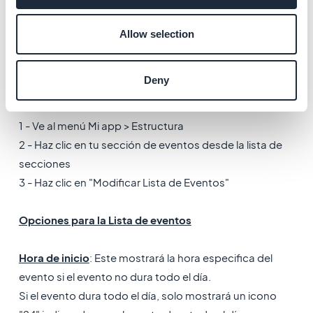
5. Opciones para la
Allow selection
Lista de Eventos
Deny
Este ajuste controla la visualización de la lista de
eventos de tu sección.
1 - Ve al menú Mi app > Estructura
2 - Haz clic en tu sección de eventos desde la lista de
secciones
3 - Haz clic en "Modificar Lista de Eventos"
Opciones para la Lista de eventos
Hora de inicio
: Este mostrará la hora especifica del
evento si el evento no dura todo el día.
Si el evento dura todo el día, solo mostrará un icono