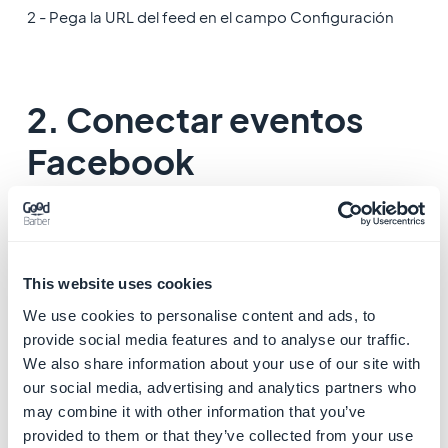
2 - Pega la URL del feed en el campo Configuración
2. Conectar eventos
Facebook
1 - Llena el titulo de la sección
2 - Pega la URL de Facebook de tu página de eventos
en Ajustes
This website uses cookies
We use cookies to personalise content and ads, to
3. Conectar un
provide social media features and to analyse our traffic.
We also share information about your use of our site with
calendario de WM
our social media, advertising and analytics partners who
Events
may combine it with other information that you’ve
provided to them or that they’ve collected from your use