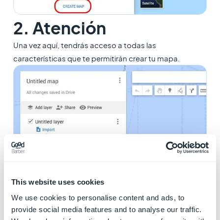
2. Atención
Una vez aquí, tendrás acceso a todas las
características que te permitirán crear tu mapa.
This website uses cookies
Ahora puedes añadir tus puntos al mapa haciendo clic
We use cookies to personalise content and ads, to
sobre el icono dedicado.
provide social media features and to analyse our traffic.