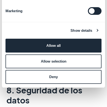
flecha "Contenido de la aplicación".
7. Aplicaciones de
Marketing
rastreo de contactos y
de estado de COVID‑19
Show details
- Haz clic en "Inicio"
- Debes informar a Google si tu aplicación es una
Allow all
aplicación de estado o seguimiento de contactos
COVID-19, selecciona todas las declaraciones que se
Allow selection
apliquen a tu aplicación.
- Clic en Guardar"
- Haz clic en en la parte superior de tu página junto a la
Deny
flecha "Contenido de la aplicación".
8. Seguridad de los
datos