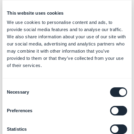
'Noticias' en Google
This website uses cookies
Play:
https://support.google.com/googleplay/android-
developer/answer/9949730
We use cookies to personalise content and ads, to
- Selecciona No o Sí si tu aplicación es una aplicación
provide social media features and to analyse our traffic.
We also share information about your use of our site with
de noticias.
our social media, advertising and analytics partners who
Una aplicación que se declara a sí misma como una
may combine it with other information that you’ve
aplicación de 'Noticias' en Google Play debe poder
provided to them or that they’ve collected from your use
mostrar una propiedad clara de la aplicación y
of their services.
proporcionar información de propiedad sobre el
contenido de noticias en la aplicación.
- Proporciona información para ayudar a Google a
Consent
Necessary
Selection
verificar sus credenciales como editor de noticias.
Explica cómo obtiene el contenido de noticias que se
muestra en tu aplicación.
Preferences
- Clic en Guardar"
- Haz clic en en la parte superior de su página junto a la
Statistics