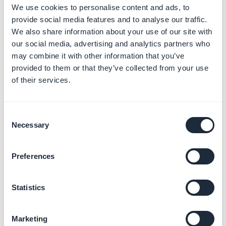
We use cookies to personalise content and ads, to
provide social media features and to analyse our traffic.
We also share information about your use of our site with
Para utilizar una dirección URL
:
our social media, advertising and analytics partners who
1 - Escoge la plantilla URL
may combine it with other information that you’ve
2 - Rellena la URL de tu archivo KML
provided to them or that they’ve collected from your use
of their services.
Consent
Necessary
Selection
Preferences
Statistics
Marketing